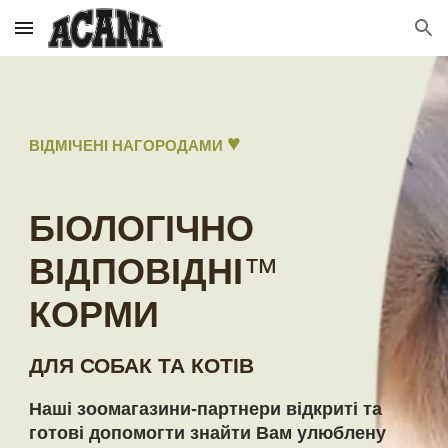
Skip to main content
Skip to navigation
♥
ВІДМІЧЕНІ НАГОРОДАМИ
Б
ІОЛОГІЧНО
ВІДПОВІДНІ
™
КОРМ
И
ДЛЯ СОБАК ТА КОТІВ
Наші зоомагазини-партнери відкриті та
готові допомогти знайти Вам улюблену