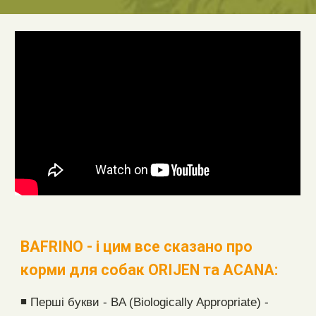
BAFRINO - і цим все сказано про
корми для собак
ORIJEN
та
ACANA
:
◾ Перші букви - BA (Biologically Appropriate) -