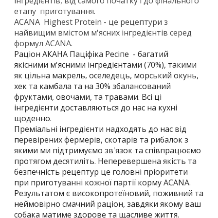
інгредієнтів, від самого початку і до фінального
етапу приготування.
ACANA Highest Protein - це рецептури з
найвищим вмістом м'ясних інгредієнтів серед
формул ACANA.
Раціон АКАНА Паціфіка Ресіпе - багатий
якісними м'ясними інгредієнтами (70%), такими
як цільна макрель, оселедець, морський окунь,
хек та камбала та на 30% збалансований
фруктами, овочами, та травами. Всі ці
інгредієнти доставляються до нас на кухні
щоденно.
Преміальні інгредієнти надходять до нас від
перевірених фермерів, скотарів та рибалок з
якими ми підтримуємо зв'язок та співпрацюємо
протягом десятиліть. Неперевершена якість та
безпечність рецептур це головні пріоритети
при приготуванні кожної партії корму ACANA.
Результатом є високопротеїновий, поживний та
неймовірно смачний раціон, завдяки якому ваш
собака матиме здорове та щасливе життя.