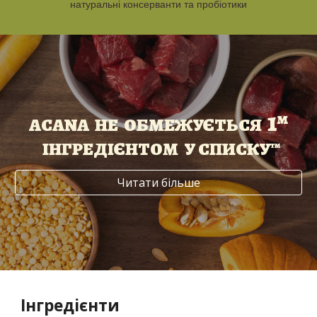
натуральні консерванти та пробіотики
1
м
ACANA НЕ ОБМЕЖУЄТЬСЯ
ІНГРЕДІЄНТОМ У СПИСКУ™
Читати більше
Інгредієнти