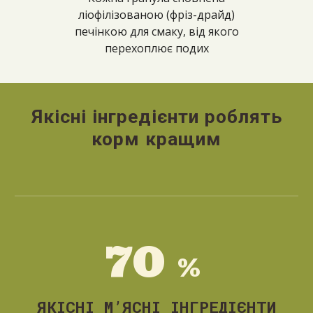
ліофілізованою (фріз-драйд)
печінкою для смаку, від якого
перехоплює подих
Якісні інгредієнти роблять
корм кращим
7
0
%
ЯКІСНІ М’ЯСНІ ІНГРЕДІЄНТИ