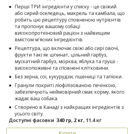
Перші ТРИ інгредієнти у списку - це свіжий
або сирий оселедець, макрель та камбала, що
робить цю рецептуру сповненою нутрієнтів
та пропонує вашому собаці
високопротеїновий раціон з найвищим
вмістом м'ясних інгредієнтів.
Рецептура, що включає свіжі або сирі овочі,
фрукти такі як шпинат, цільний гарбуз,
мускатний гарбуз, морква, яблука та груші -
високопоживні та сповнені клітковини.
Без зерна, сої, кукурудзи, пшениці та тапіоки.
Гранули покриті ліофілізованою печінкою,
забезпечують неймовірний смак корму, якого
жадає ваш собака.
Створено в Канаді з найкращих інгредієнтів з
усього світу.
Доступні фасовки
340 гр, 2 кг,
11
.
4 кг
Купити