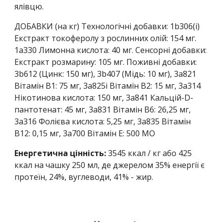
ялівцю.
ДОБАВКИ (на кг) Технологічні добавки: 1b306(i)
Екстракт токоферолу з рослинних олій: 154 мг.
1a330 Лимонна кислота: 40 мг. Сенсорні добавки:
Екстракт розмарину: 105 мг. Поживні добавки:
3b612 (Цинк: 150 мг), 3b407 (Мідь: 10 мг), 3a821
Вітамін B1: 75 мг, 3a825i Вітамін B2: 15 мг, 3a314
Нікотинова кислота: 150 мг, 3a841 Кальцій-D-
пантотенат: 45 мг, 3a831 Вітамін B6: 26,25 мг,
3a316 Фолієва кислота: 5,25 мг, 3a835 Вітамін
B12: 0,15 мг, 3a700 Вітамін E: 500 МО
Енергетична цінність:
3545
ккал / кг або
425
ккал на чашку 250 мл, де джерелом 3
5
% енергії є
протеїн, 24%, вуглеводи, 4
1
% - жир.