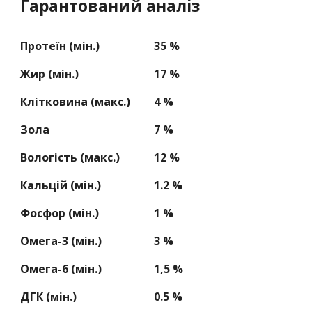
Гарантований аналіз
Протеїн (мін.)
35 %
Жир (мін.)
17 %
Клітковина (макс.)
4
%
Зола
7 %
Вологість (макс.)
12 %
Кальцій (мін.)
1.
2
%
Фосфор (мін.)
1 %
Омега-3 (мін.)
3
%
Омега-6 (мін.)
1,5
%
ДГК (мін.)
0.
5
%