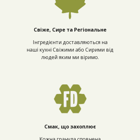
Свіже, Сире та Регіональне
Інгредієнти доставляються на
наші кухні Свіжими або Сирими від
людей яким ми віримо.
Смак, що захоплює
Кожна гранула сповнена