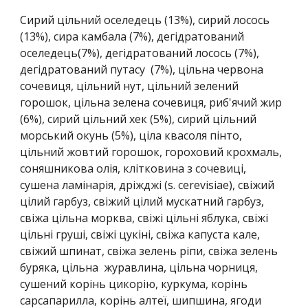
Сирий цільний оселедець (13%), сирий лосось
(13%), сира камбала (7%), дегідратований
оселедець(7%), дегідратований лосось (7%),
дегідратований путасу (7%), цільна червона
сочевиця, цільний нут, цільний зелений
горошок, цільна зелена сочевиця, риб'ячий жир
(6%), сирий цільний хек (5%), сирий цільний
морський окунь (5%), ціла квасоля пінто,
цільний жовтий горошок, гороховий крохмаль,
соняшникова олія, клітковина з сочевиці,
сушена ламінарія, дріжджі (s. cerevisiae), свіжий
цілий гарбуз, свіжий цілий мускатний гарбуз,
свіжа цільна морква, свіжі цільні яблука, свіжі
цільні груші, свіжі цукіні, свіжа капуста кале,
свіжий шпинат, свіжа зелень ріпи, свіжа зелень
буряка, цільна журавлина, цільна чорниця,
сушений корінь цикорію, куркума, корінь
сарсапарилла, корінь алтеї, шипшина, ягоди