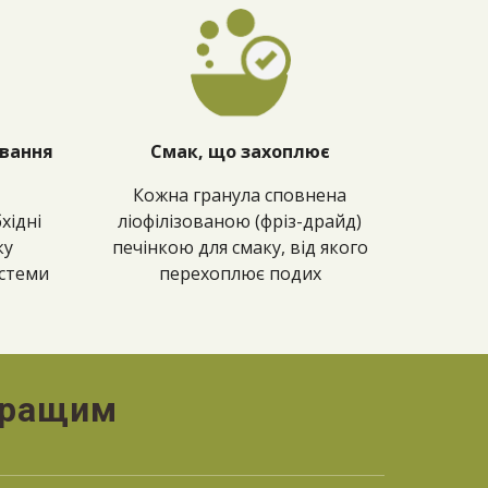
ування
Смак, що захоплює
Кожна гранула сповнена
хідні
ліофілізованою (фріз-драйд)
ку
печінкою для смаку, від якого
истеми
перехоплює подих
 кращим