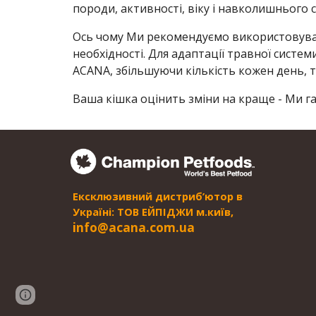
породи, активності, віку і навколишнього
Ось чому Ми рекомендуємо використовувати
необхідності. Для адаптації травної систе
ACANA, збільшуючи кількість кожен день, 
Ваша кішка оцінить зміни на краще - Ми г
Ексклюзивний дистриб’ютор в
Україні: ТОВ ЕЙПІДЖИ м.київ,
i
nfo@acana.com.ua
Page
Google Sites
Report abuse
updated