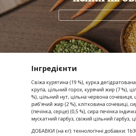
Інгредієнти
Свіжа курятина (19 %), курка дегідратована
крупа, цільний горох, курячий жир (7 %), ц
%), цільний нут, цільна червона сочевиця, ц
риб'ячий жир (2 %), клітковина сочевиці, си
(печінка, серце) (0,5 %), сира печінка індич
мускатний гарбуз, свіжий цільний гарбуз, ц
ДОБАВКИ (на кг): технологічні добавки: 1b3