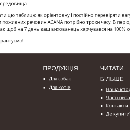
 середовища.
 цю таблицю як орієнтовну і постійно перевіряти вагу 
ми поживних речовин ACANA потрібно трохи часу. В пері
так щоб на 7 день ваш вихованець харчувався на 100% 
арантуємо!
ПРОДУКЦІЯ
ЧИТАТИ
Для собак
БІЛЬШЕ
Для котів
Наша істо
Часті пит
Контакти
Де купити