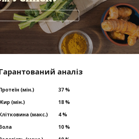
Гарантований аналіз
Протеїн (мін.)
37 %
Жир (мін.)
18 %
Клітковина (макс.)
4 %
Зола
10 %