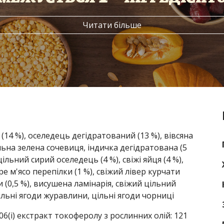
Читати більше
 (14 %), оселедець дегідратований (13 %), вівсяна
ільна зелена сочевиця, індичка дегідратована (5
ільний сирий оселедець (4 %), свіжі яйця (4 %),
ре м'ясо перепілки (1 %), свіжий лівер курчати
ки (0,5 %), висушена ламінарія, свіжий цільний
ільні ягоди журавлини, цільні ягоди чорниці
06(i) екстракт токоферолу з рослинних олій: 121