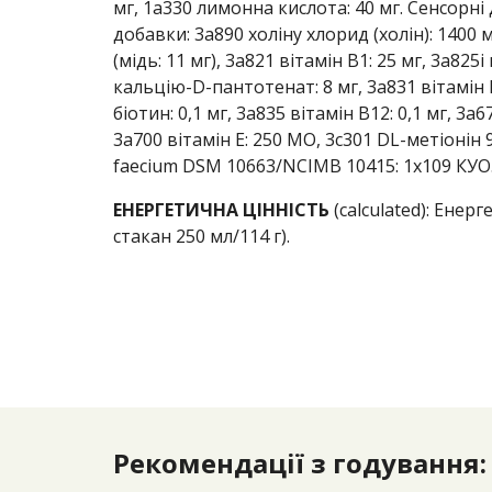
мг, 1a330 лимонна кислота: 40 мг. Сенсорні
добавки: 3a890 холіну хлорид (холін): 1400 м
(мідь: 11 мг), 3a821 вітамін В1: 25 мг, 3a825i
кальцію-D-пантотенат: 8 мг, 3a831 вітамін В6
біотин: 0,1 мг, 3a835 вітамін В12: 0,1 мг, 3a
3a700 вітамін Е: 250 МО, 3c301 DL-метіонін 
faecium DSM 10663/NCIMB 10415: 1x109 КУО
ЕНЕРГЕТИЧНА ЦІННІСТЬ
(calculated):
Енерге
стакан 250 мл/114 г).
Рекомендації з годування: