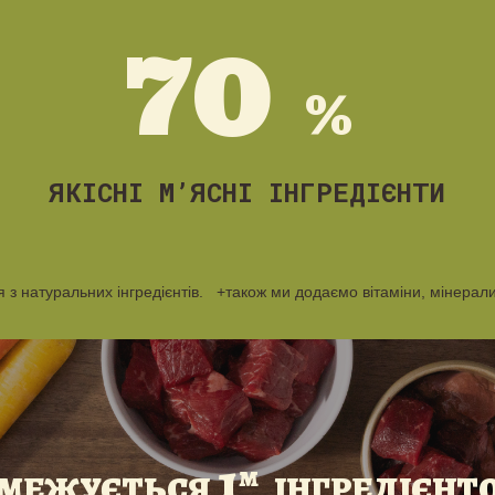
70
%
ЯКІСНІ М’ЯСНІ ІНГРЕДІЄНТИ
з натуральних інгредієнтів. +також ми додаємо вітаміни, мінерали
1
м
БМЕЖУЄТЬСЯ
ІНГРЕДІЄНТ