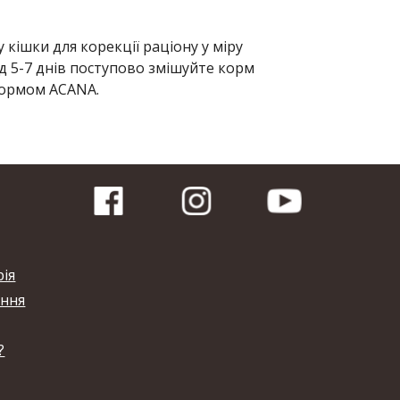
кішки для корекції раціону у міру
од 5-7 днів поступово змішуйте корм
кормом ACANA.
рія
ання
?