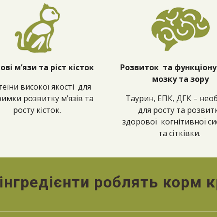
ові м’язи та ріст кісток
Розвиток та функціон
мозку та зору
еїни високої якості для
римки розвитку м’язів та
Таурин, ЕПК, ДГК – необ
росту кісток.
для росту та розвит
здорової когнітивної с
та сітківки.
 інгредієнти роблять корм