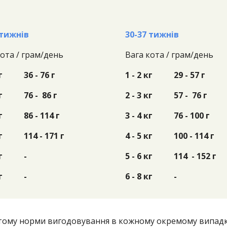
 тижнів
30-37 тижнів
кота /
грам/день
Вага кота /
грам/день
г
36 - 76 г
1 - 2 кг
29 - 57 г
г
76 - 86 г
2 - 3 кг
57 - 76 г
г
86 - 114 г
3 - 4 кг
76 - 100 г
г
114 - 171 г
4 - 5 кг
100 - 114 г
г
-
5 - 6 кг
114 - 152 г
г
-
6 - 8 кг
-
 тому норми вигодовування в кожному окремому випадку 