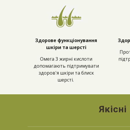
Здорове функціонування
Здор
шкіри та шерсті
Прот
Омега 3 жирні кислоти
підт
допомагають підтримувати
здоров'я шкіри та блиск
шерсті.
Якісні