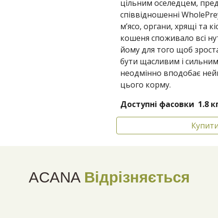
цільним оселедцем, пред
співвідношенні WholePre
м’ясо, органи, хрящі та 
кошеня споживало всі нут
йому для того щоб зрост
бути щасливим і сильни
неодмінно вподобає ней
цього корму.
Доступні фасовки 1.8 к
Купит
ACANA
Відрізняється