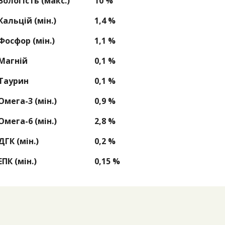
Вологість (макс.)
10 %
Кальцій (мін.)
1
,4
%
Фосфор (мін.)
1,1 %
Магній
0
,
1 %
Таурин
0
,
1 %
Омега-3 (мін.)
0
,
9 %
Омега-6 (мін.)
2,8 %
ДГК (мін.)
0
,
2 %
ЕПК (мін.)
0
,
15 %