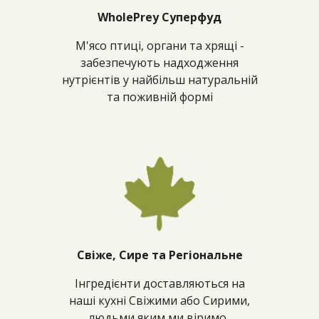
WholePrey Суперфуд
М'ясо птиці, органи та хрящі -
забезпечують надходження
нутрієнтів у найбільш натуральній
та поживній формі
Свіже, Сире та Регіональне
Інгредієнти доставляються на
наші кухні Свіжими або Сирими,
людьми яким ми віримо.