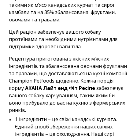
такими як м’ясо канадських курчат та сирої
камбали та на 35% збалансована фруктами,
овочами та травами.
Цей раціон забезпечує вашого собаку
протеїнами та необхідними нутрієнтами для
підтримки здорової ваги тіла.
Рецептура приготована з якісних м’ясних
інгредієнтів та збалансована овочами фруктами
та травами, що доставляються на кухні компанії
Champion Petfoods щоденно. Кожна порція
корму
АКАНА Лайт енд Фіт Ресіпе
забезпечує
вашого собаку харчуванням, таким яким би
воно прибувало до вас на кухню з фермерських
ринків.
1 інгредієнти – це свіжі канадські курчата.
Єдиний спосіб збереження наших свіжих
інгредієнтів – це охолодження. Наші сирі