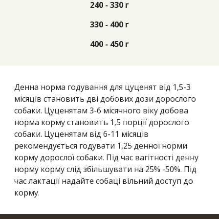
240 - 3
3
0 г
3
3
0 -
400
г
400
- 4
5
0 г
Денна норма годування для цуценят від 1,5-3
місяців становить дві добових дози дорослого
собаки. Цуценятам 3-6 місячного віку добова
норма корму становить 1,5 порції дорослого
собаки. Цуценятам від 6-11 місяців
рекомендується годувати 1,25 денної норми
корму дорослої собаки. Під час вагітності денну
норму корму слід збільшувати на 25% -50%. Під
час лактації надайте собаці вільний доступ до
корму.