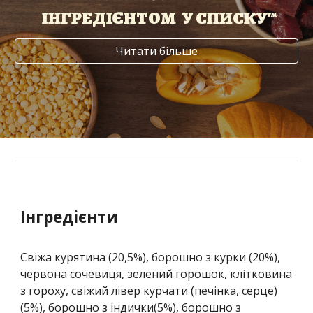
ІНГРЕДІЄНТОМ У СПИСКУ™
Читати більше
Інгредієнти
Свіжа курятина (20,5%), борошно з курки (20%),
червона сочевиця, зелений горошок, клітковина
з гороху, свіжий лівер курчати (печінка, серце)
(5%), борошно з індички(5%), борошно з