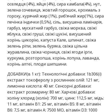
оселедця (4%), яйця (4%), сира камбала(4%), нут,
зелена сочевиця, жовтий горошок, крохмаль з
гороху, курячий жир (1%), риб’ячий жир(1%), сира
печінка індички (0,5%), сіль, висушена ламінарія,
гарбуз, мускатний гарбуз, свіжа морква, свіжі
яблука, свіжі груші, свіжі цукіні, висушений
корінь цикорію, капуста Кале, шпинат, свіжа
зелень ріпи, зелень буряка, свіжа цільна
журавлина, свіжа чорниця, свіжі ягоди ірги,
куркума, розторопша, корінь лопуха, лаванда,
корінь алтеї, плоди шипшини.
ДОБАВКИ(в 1 кг): Технологічні добавки: 1b306(i)
екстракт токоферолу з рослинних олій: 121 мг,
лимонна кислота: 40 мг. Сенсорні добавки:
екстракт розмарину: 80 мг. Харчові добавки:
холіну хлорид (холін): 700 мг, цинк: 112,5 мг, мідь:
11 мг, вітамін B1: 25 мг, вітамін B5: 8 мг, вітамін
B6: 7,5 мг, вітамін A: 7500 МО, вітамін D3: 1000