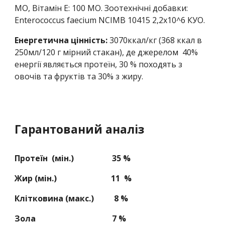
МО, Вітамін E: 100 МО. Зоотехнічні добавки:
Enterococcus faecium NCIMB 10415 2,2x10^6 КУО.
Енергетична цінність:
3070
ккал/кг (
368
ккал в
250мл/120 г мірний стакан), де джерелом
40
%
енергії являється протеїн,
30
% походять з
овочів та фруктів та
30
% з жиру.
Гарантований аналіз
Протеїн (мін.)
35
%
Жир (мін.) 1
1
%
Клітковина (макс.)
8
%
Зола 7 %