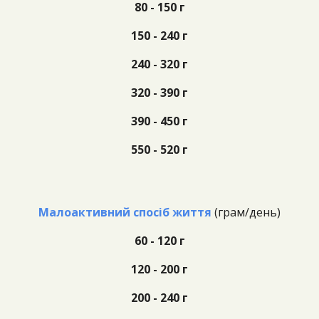
80
- 1
5
0 г
1
5
0 - 2
4
0 г
2
4
0 - 3
2
0 г
3
2
0 -
390
г
39
0 -
45
0 г
5
5
0 -
52
0 г
Малоактивний спосіб життя
(г
рам/день)
60 - 120 г
120 -
20
0 г
200
- 2
4
0 г