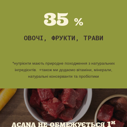
35
%
ОВОЧІ, ФРУКТИ, ТРАВИ
*
нутрієнти мають природне походження з натуральних
інгредієнтів
.
+
також ми додаємо вітаміни
, мінерали,
натуральні консерванти та пробіотики
1
м
ACANA НЕ ОБМЕЖУЄТЬСЯ