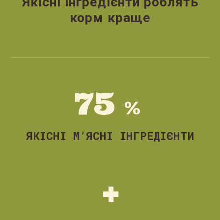
Якісні інгредієнти роблять
корм краще
75
%
ЯКІСНІ М’ЯСНІ ІНГРЕДІЄНТИ
+