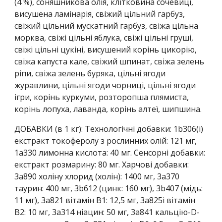
(4 %), соняшникова олія, клітковина сочевиці,
висушена ламінарія, свіжий цільний гарбуз,
свіжий цільний мускатний гарбуз, свіжа цільна
морква, свіжі цільні яблука, свіжі цільні груші,
свіжі цільні цукіні, висушений корінь цикорію,
свіжа капуста кале, свіжий шпинат, свіжа зелень
ріпи, свіжа зелень буряка, цільні ягоди
журавлини, цільні ягоди чорниці, цільні ягоди
ігри, корінь куркуми, розторопша плямиста,
корінь лопуха, лаванда, корінь алтеї, шипшина.
ДОБАВКИ (в 1 кг):
Технологічні добавки: 1b306(i)
екстракт токоферолу з рослинних олій: 121 мг,
1a330 лимонна кислота: 40 мг. Сенсорні добавки:
екстракт розмарину: 80 мг. Харчові добавки:
3a890 холіну хлорид (холін): 1400 мг, 3a370
таурин: 400 мг, 3b612 (цинк: 160 мг), 3b407 (мідь:
11 мг), 3a821 вітамін В1: 12,5 мг, 3a825i вітамін
В2: 10 мг, 3a314 ніацин: 50 мг, 3a841 кальцію-D-