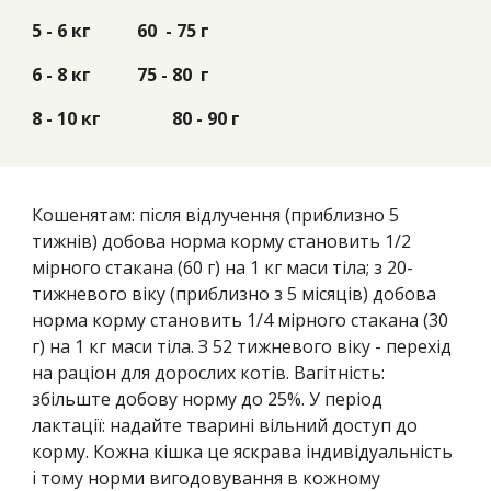
5 - 6 кг
60 - 75 г
6 - 8 кг
75 - 80 г
8 - 10 кг
80 - 90 г
Кошенятам: після відлучення (приблизно 5
тижнів) добова норма корму становить 1/2
мірного стакана (60 г) на 1 кг маси тіла; з 20-
тижневого віку (приблизно з 5 місяців) добова
норма корму становить 1/4 мірного стакана (30
г) на 1 кг маси тіла. З 52 тижневого віку - перехід
на раціон для дорослих котів. Вагітність:
збільште добову норму до 25%. У період
лактації: надайте тварині вільний доступ до
корму. Кожна кішка це яскрава індивідуальність
і тому норми вигодовування в кожному