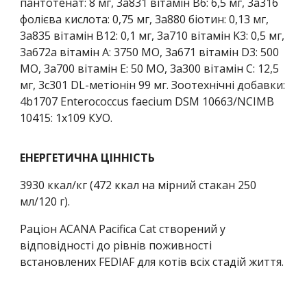
пантотенат: 8 мг, 3a831 вітамін В6: 6,5 мг, 3a316
фолієва кислота: 0,75 мг, 3a880 біотин: 0,13 мг,
3a835 вітамін В12: 0,1 мг, 3a710 вітамін K3: 0,5 мг,
3a672a вітамін А: 3750 МО, 3a671 вітамін D3: 500
МО, 3a700 вітамін Е: 50 МО, 3a300 вітамін C: 12,5
мг, 3c301 DL-метіонін 99 мг. Зоотехнічні добавки:
4b1707 Enterococcus faecium DSM 10663/NCIMB
10415: 1x109 КУО.
ЕНЕРГЕТИЧНА ЦІННІСТЬ
3930 ккал/кг (472 ккал на мірний стакан 250
мл/120 г).
Раціон ACANA Pacifica Cat створений у
відповідності до рівнів поживності
встановлених FEDIAF для котів всіх стадій життя.