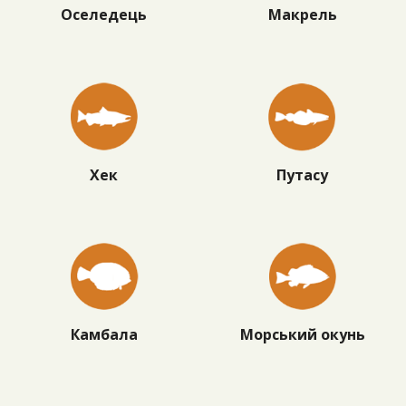
Оселедець
Макрель
Хек
Путасу
Камбала
Морський окунь