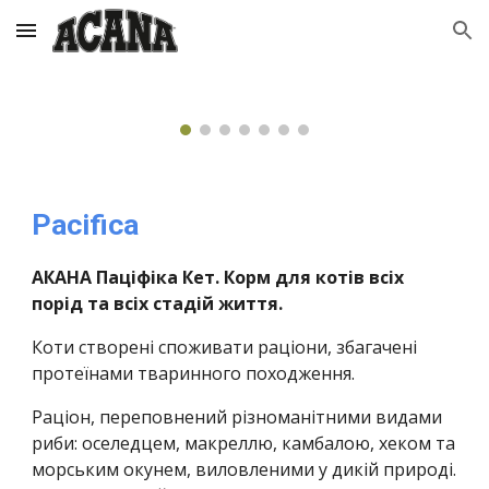
Skip to main content
Skip to navigation
Pacifica
АКАНА Паціфіка Кет. Корм для котів всіх
порід та всіх стадій життя.
Коти створені споживати раціони, збагачені
протеїнами тваринного походження.
Раціон, переповнений різноманітними видами
риби: оселедцем, макреллю, камбалою, хеком та
морським окунем, виловленими у дикій природі.