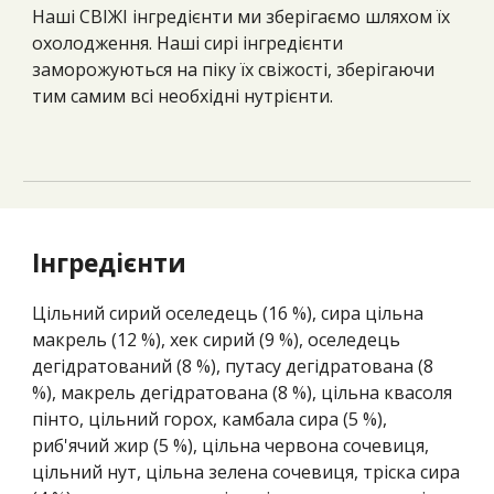
Наші СВІЖІ інгредієнти ми зберігаємо шляхом їх
охолодження. Наші сирі інгредієнти
заморожуються на піку їх свіжості, зберігаючи
тим самим всі необхідні нутрієнти.
Інгредієнти
Цільний сирий оселедець (16 %), сира цільна
макрель (12 %), хек сирий (9 %), оселедець
дегідратований (8 %), путасу дегідратована (8
%), макрель дегідратована (8 %), цільна квасоля
пінто, цільний горох, камбала сира (5 %),
риб'ячий жир (5 %), цільна червона сочевиця,
цільний нут, цільна зелена сочевиця, тріска сира