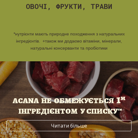
ОВОЧІ, ФРУКТИ, ТРАВИ
*
нутрієнти мають природне походження з натуральних
інгредієнтів
.
+
також ми додаємо вітаміни
, мінерали,
натуральні консерванти та пробіотики
1
м
ACANA НЕ ОБМЕЖУЄТЬСЯ
ІНГРЕДІЄНТОМ У СПИСКУ™
Читати більше