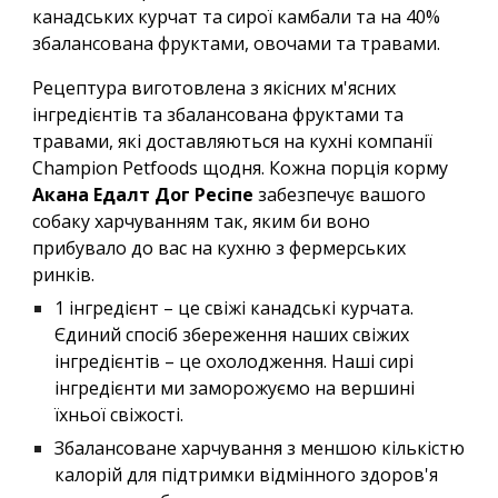
канадських курчат та сирої камбали та на 40%
збалансована фруктами, овочами та травами.
Рецептура виготовлена з якісних м'ясних
інгредієнтів та збалансована фруктами та
травами, які доставляються на кухні компанії
Champion Pet
f
oods щодня. Кожна порція корму
Акана Едалт Дог Ресіпе
забезпечує вашого
собаку харчуванням так, як
им би
воно
прибувало до вас на кухню з фермерських
ринків.
1 інгредієнт – це свіжі канадські курчата.
Єдиний спосіб збереження наших свіжих
інгредієнтів – це охолодження. Наші сирі
інгредієнти ми заморожуємо на вершині
їхньої свіжості.
Збалансоване харчування з меншою кількістю
калорій для підтримки відмінного здоров'я