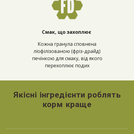
Смак, що захоплює
Кожна гранула сповнена
ліофілізованою (фріз-драйд)
печінкою для смаку, від якого
перехоплює подих
Якісні інгредієнти роблять
корм краще