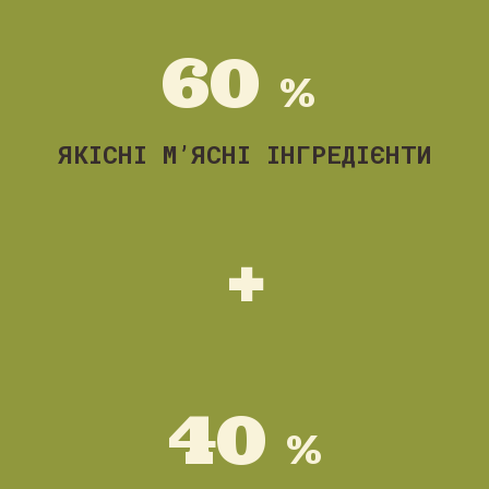
6
0
%
ЯКІСНІ М’ЯСНІ ІНГРЕДІЄНТИ
+
4
0
%