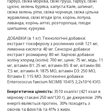
гарбуз, свіжа морква, свіжі груші, гарбуз, свіжі
цукіні, зелень буряка, капуста Кале, шпинат,
свіжа зелень ріпи, свіжа чорниця, свіжа цільна
журавлина, свіжі ягоди ірги, корінь лопуха,
лаванда, корінь алтеї, розторопша, плоди
шипшини, куркума.
ДОБАВКИ (в 1 кг) :Технологічні добавки:
екстракт токоферолу з рослинних олій: 121 мг,
лимонна кислота: 40 мг. Сенсорні добавки:
екстракт розмарину: 80 мг. Харчові добавки:
холіну хлорид (холін): 700 мг, цинк: 75 мг, мідь: 11
мг, вітамін B1: 25 мг, вітамін B5: 8 мг, вітамін B6:
7,5 мг, вітамін A: 1875 МО, вітамін D3: 250 МО,
Вітамін E: 115 МО. Зоотехнічні добавки:
Enterococcus faecium NCIMB 10415 2,2x10^6 КУО.
Енергетична цінність:
3
510
ккал/кг (4
21
ккал в
мірному стакані 250 мл/120 г), де джерелом
29
%
енергії являється протеїн, 30% походять з
овочів та фруктів та 4
1
% з жиру.