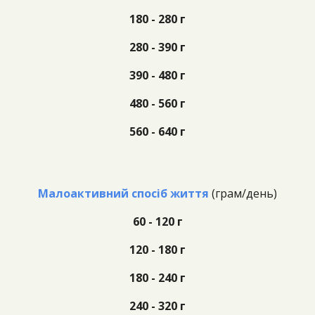
180
- 280 г
280
- 390 г
390
- 480 г
480
- 560 г
560
- 640 г
Малоактивний спосіб життя
(г
рам/день)
60 - 120 г
120 - 180 г
180 - 240 г
240 - 320 г