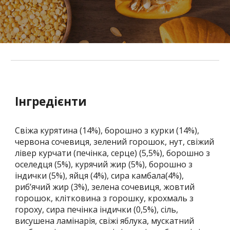
Інгредієнти
Свіжа курятина (14%), борошно з курки (14%),
червона сочевиця, зелений горошок, нут, свіжий
лівер курчати (печінка, серце) (5,5%), борошно з
оселедця (5%), курячий жир (5%), борошно з
індички (5%), яйця (4%), сира камбала(4%),
риб’ячий жир (3%), зелена сочевиця, жовтий
горошок, клітковина з горошку, крохмаль з
гороху, сира печінка індички (0,5%), сіль,
висушена ламінарія, свіжі яблука, мускатний