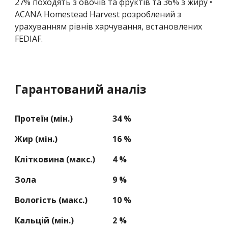
2
7
% походять з овочів та фруктів та 36% з жиру •
ACANA Homestead Harvest розроблений з
урахуванням рівнів харчування, встановлених
FEDIAF
.
Гарантований аналіз
Протеїн (мін.)
34 %
Жир (мін.)
16 %
Клітковина (макс.)
4 %
Зола
9 %
Вологість (макс.)
10 %
Кальцій (мін.)
2 %