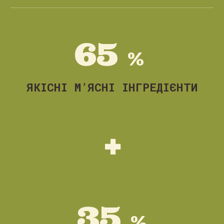
6
5
%
ЯКІСНІ М’ЯСНІ ІНГРЕДІЄНТИ
+
3
5
%