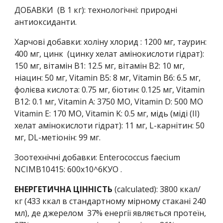
ДОБАВКИ (В 1 кг): технологічні: природні
антиоксиданти.
Харчові добавки: холіну хлорид : 1200 мг, таурин:
400 мг, цинк (цинку хелат амінокислоти гідрат):
150 мг, вітамін B1: 12.5 мг, вітамін B2: 10 мг,
ніацин: 50 мг, Vitamin B5: 8 мг, Vitamin B6: 6.5 мг,
фолієва кислота: 0.75 мг, біотин: 0.125 мг, Vitamin
B12: 0.1 мг, Vitamin A: 3750 МО, Vitamin D: 500 МО
Vitamin E: 170 МО, Vitamin K: 0.5 мг, мідь (міді (II)
хелат амінокислоти гідрат): 11 мг, L-карнітин: 50
мг, DL-метіонін: 99 мг.
Зоотехнічні добавки: Enterococcus faecium
NCIMB10415: 600x10^6КУО .
ЕНЕРГЕТИЧНА ЦІННІСТЬ
(calculated):
3800
ккал/
кг (4
33
ккал в стандартному мірному стакані 240
мл), де джерелом
3
7
% енергії являється протеїн,