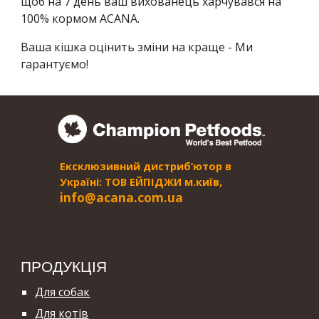
щоб на 7 день ваш вихованець харчувався на
100% кормом ACANA.
Ваша кішка оцінить зміни на краще - Ми
гарантуємо!
Ексклюзивний дистриб’ютор в
Україні: ТОВ ЕЙПІДЖИ м.київ,
i
nfo@acana.com.ua
ПРОДУКЦІЯ
Для собак
Для котів