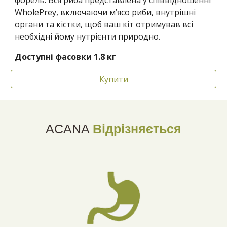
форель. Вся риба представлена у співвідношенні
WholePrey, включаючи м’ясо риби, внутрішні
органи та кістки, щоб ваш кіт отримував всі
необхідні йому нутрієнти природно.
Доступні фасовки 1.8 кг
Купити
ACANA
Відрізняється