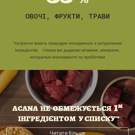
ОВОЧІ, ФРУКТИ, ТРАВИ
*
нутрієнти мають природне походження з натуральних
інгредієнтів. +також ми додаємо вітаміни, мінерали,
натуральні консерванти та пробіотики
1
м
ACANA НЕ ОБМЕЖУЄТЬСЯ
ІНГРЕДІЄНТОМ У СПИСКУ™
Читати більше