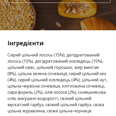
Інгредієнти
Сирий цільний лосось (15%), дегідратований
лосось (15%), дегідратований оселедець (15%),
цільний овес, цільний горошок, жир минтая
(8%), цільна зелена сочевиця, сирий цільний хек
(4%), сирий цільний оселедець (4%), цільний нут,
цільна червона сочевиця, клітковина сочевиці,
сира форель (2%), олія лосося (2%), соняшникова
олія, висушені водорості, свіжий цільний
мускатний гарбуз, свіжий цільний гарбуз, свіжа
цільна журавлина, свіжа цільна чорниця.