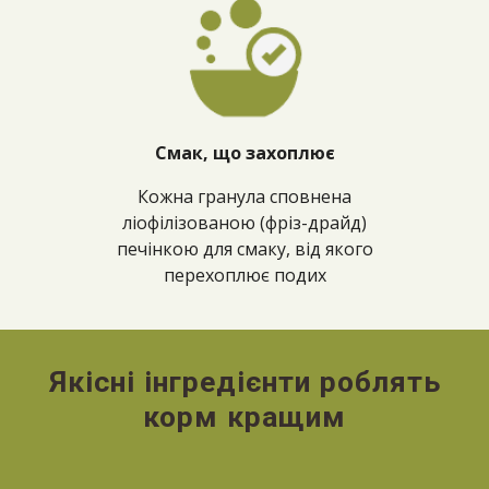
Смак, що захоплює
Кожна гранула сповнена
ліофілізованою (фріз-драйд)
печінкою для смаку, від якого
перехоплює подих
Якісні інгредієнти роблять
корм кращим